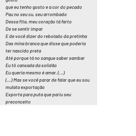
que eu tenho gosto e a cor do pecado
Pau no seu cu, seu arrombado
Dessa fita, meu coração tá farto
De se sentir ímpar
E de você dizer do rebolado da pretinha
Das mina branca que disse que poderia 
ter nascido preta
Até porque tá no sangue saber sambar
Eu tô cansada da solidão
Eu queria mesmo é amar. (…)
(…) Mas se você parar de falar que eu sou 
mulata exportação
Exporta para puta que pariu seu 
preconceito
Seu bando de vacilão”
Poesia lida na Marcha das Mulheres 
Negras no Dia Internacional da Mulher 