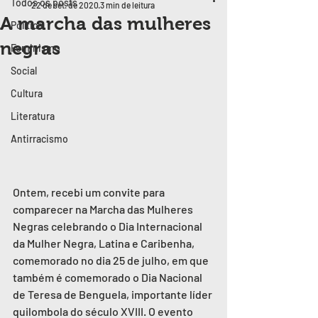
Todos os posts
22 de set. de 2020
3 min de leitura
A marcha das mulheres
Política
negras
Feminismo
Social
Cultura
Literatura
Antirracismo
Ontem, recebi um convite para 
comparecer na Marcha das Mulheres 
Negras celebrando o Dia Internacional 
da Mulher Negra, Latina e Caribenha, 
comemorado no dia 25 de julho, em que 
também é comemorado o Dia Nacional 
de Teresa de Benguela, importante líder 
quilombola do século XVIII. O evento  