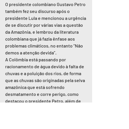
O presidente colombiano Gustavo Petro 
também fez seu discurso após o 
presidente Lula e mencionou a urgência 
de se discutir por várias vias a questão 
da Amazônia, e lembrou da literatura 
colombiana que já fazia ênfase aos 
problemas climáticos, no entanto “Não 
demos a atenção devida”.
A Colômbia está passando por 
racionamento de água devido à falta de 
chuvas e a poluição dos rios, de forma 
que as chuvas são originadas pela selva 
amazônica que está sofrendo 
desmatamento e corre perigo, como 
destacou o presidente Petro, além de 
mencionar as violências porque passou 
o país por diversas guerras como as 
Farc e que agora busca um novo período 
com o Recente Acordo de Paz e 