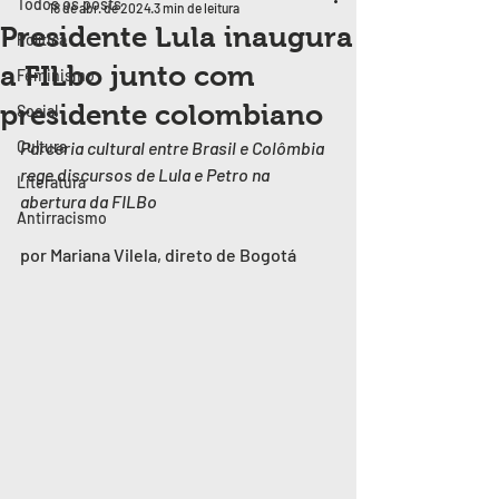
Todos os posts
18 de abr. de 2024
3 min de leitura
Presidente Lula inaugura
Política
a FILbo junto com
Feminismo
presidente colombiano
Social
Cultura
Parceria cultural entre Brasil e Colômbia 
rege discursos de Lula e Petro na 
Literatura
abertura da FILBo
Antirracismo
por Mariana Vilela, direto de Bogotá