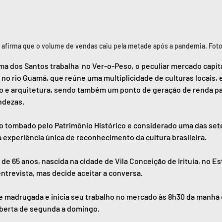
 afirma que o volume de vendas caiu pela metade após a pandemia. Foto:
Ilma dos Santos trabalha  no Ver-o-Peso, o peculiar mercado capit
 no rio Guamá, que reúne uma multiplicidade de culturas locais, 
o e arquitetura, sendo também um ponto de geração de renda pa
ndezas.
io tombado pelo Patrimônio Histórico e considerado uma das sete
 experiência única de reconhecimento da cultura brasileira. 
de 65 anos, nascida na cidade de Vila Conceição de Irituia, no Es
entrevista, mas decide aceitar a conversa.
e madrugada e inicia seu trabalho no mercado às 8h30 da manhã e
 aberta de segunda a domingo.