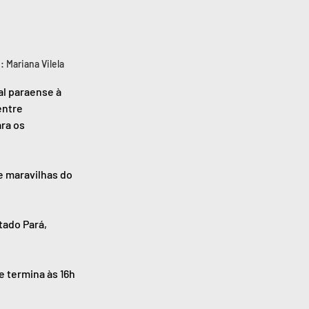
 Mariana Vilela
al paraense à 
entre 
ra os 
 maravilhas do 
tado Pará, 
 termina às 16h 