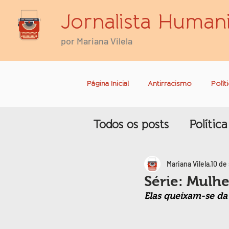
Jornalista Humani
por Mariana Vilela
Página Inicial
Antirracismo
Polít
Todos os posts
Política
Antirracismo
Mariana Vilela
10 de
Série: Mulh
Elas queixam-se da