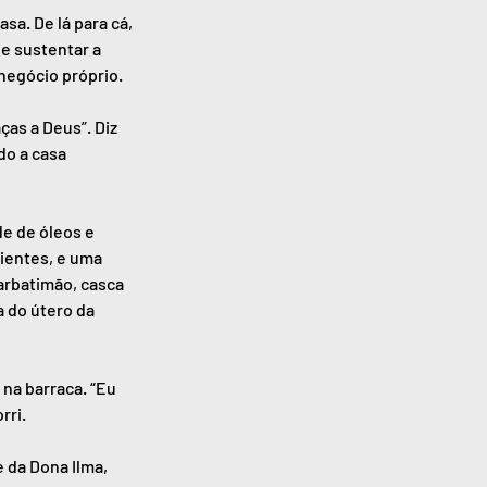
a. De lá para cá, 
e sustentar a 
 negócio próprio.
as a Deus”. Diz 
o a casa 
e de óleos e 
ientes, e uma 
arbatimão, casca 
 do útero da 
na barraca. “Eu 
rri.
 da Dona Ilma, 