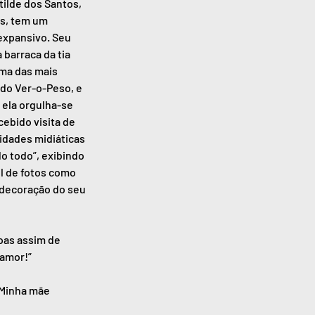
ilde dos Santos, 
os, tem um 
expansivo. Seu 
 barraca da tia 
uma das mais 
do Ver-o-Peso, e 
 ela orgulha-se 
cebido visita de 
idades midiáticas 
o todo”, exibindo 
l de fotos como 
 decoração do seu 
oas assim de 
 amor!”
“Minha mãe 