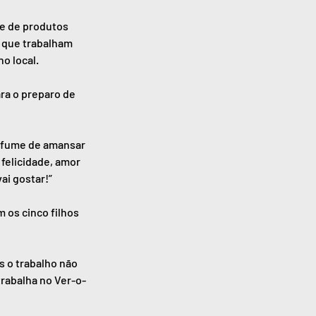
e de produtos 
s que trabalham 
o local. 
ra o preparo de 
erfume de amansar 
felicidade, amor 
ai gostar!”
 os cinco filhos 
 o trabalho não 
trabalha no Ver-o-