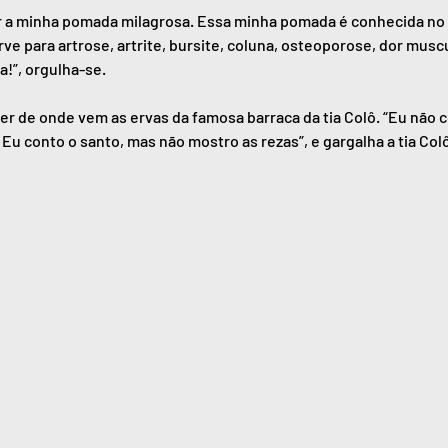
r a minha pomada milagrosa. Essa minha pomada é conhecida no
e para artrose, artrite, bursite, coluna, osteoporose, dor muscu
a!”, orgulha-se.
ber de onde vem as ervas da famosa barraca da tia Colô. “Eu não 
Eu conto o santo, mas não mostro as rezas”, e gargalha a tia Col