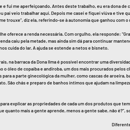
e fui me aperfeiçoando. Antes deste trabalho, eu era dona de cas
pai veio trabalhar aqui. Depois me casei e fiquei viúva e tive qu
 me trouxe”, diz ela, referindo-se à autonomia que ganhou com o
he oferece a renda necessária. Com orgulho, ela responde: “Graç
enda caiu pela metade, mas ainda sim dá para continuar mantend
nos cuida do lar. A ajuda se estende a netos e bisneto.
ais, na barraca da Dona Ilma é possível encontrar uma diversidad
o o óleo de copaíba e andiroba, um dos mais procurados pelos cl
 para a parte ginecológica da mulher, como cascas de aroeira, b
to. São chás e preparo de banhos íntimos que ajudam na limpeza
para explicar as propriedades de cada um dos produtos que tem 
que quanto mais a gente aprende, menos a gente sabe, não é?”, so
Diferente