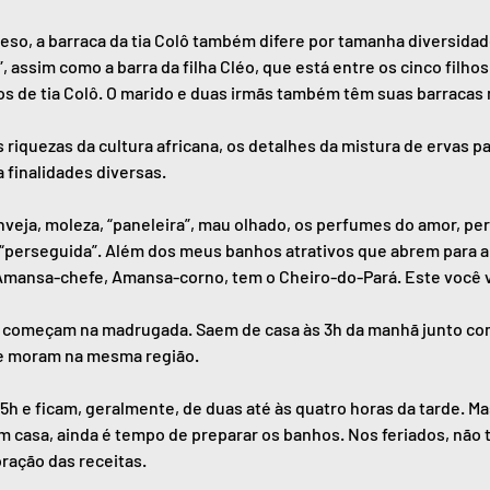
so, a barraca da tia Colô também difere por tamanha diversidad
, assim como a barra da filha Cléo, que está entre os cinco filho
lhos de tia Colô. O marido e duas irmãs também têm suas barracas n
riquezas da cultura africana, os detalhes da mistura de ervas pa
 finalidades diversas.
inveja, moleza, “paneleira”, mau olhado, os perfumes do amor, p
“perseguida”. Além dos meus banhos atrativos que abrem para a 
“Amansa-chefe, Amansa-corno, tem o Cheiro-do-Pará. Este você v
ia começam na madrugada. Saem de casa às 3h da manhã junto com
 e moram na mesma região.
 e ficam, geralmente, de duas até às quatro horas da tarde. Mas
em casa, ainda é tempo de preparar os banhos. Nos feriados, não 
oração das receitas.