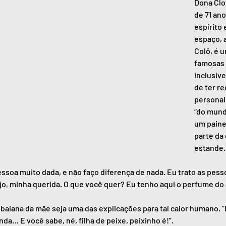
Dona Clot
de 71 an
espírito 
espaço, a
Colô, é 
famosas 
inclusive
de ter re
personal
“do mund
um paine
parte da
estande.
ssoa muito dada, e não faço diferença de nada. Eu trato as pess
o, minha querida. O que você quer? Eu tenho aqui o perfume do
 baiana da mãe seja uma das explicações para tal calor humano. 
a… E você sabe, né, filha de peixe, peixinho é!”.