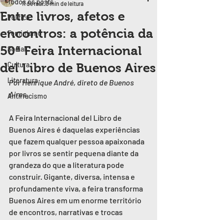
Todos os posts
11 de mai.
3 min de leitura
Entre livros, afetos e
Política
encontros: a potência da
Feminismo
50ª Feira Internacional
Social
Cultura
del Libro de Buenos Aires
Literatura
Por Henrique André, direto de Buenos 
Aires
Antirracismo
A Feira Internacional del Libro de 
Buenos Aires é daquelas experiências 
que fazem qualquer pessoa apaixonada 
por livros se sentir pequena diante da 
grandeza do que a literatura pode 
construir. Gigante, diversa, intensa e 
profundamente viva, a feira transforma 
Buenos Aires em um enorme território 
de encontros, narrativas e trocas 