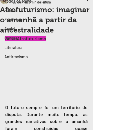
Todos os posts
27 de mai.
3 min de leitura
Afrofuturismo: imaginar
Política
o amanhã a partir da
Feminismo
ancestralidade
Social
Cultura
Série Afrofuturismo
Literatura
Antirracismo
O futuro sempre foi um território de 
disputa. Durante muito tempo, as 
grandes narrativas sobre o amanhã 
foram construídas quase 